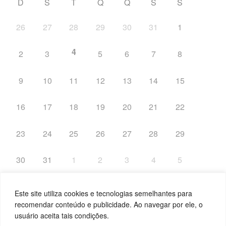
D
S
T
Q
Q
S
S
26
27
28
29
30
31
1
4
2
3
5
6
7
8
9
10
11
12
13
14
15
16
17
18
19
20
21
22
23
24
25
26
27
28
29
30
31
1
2
3
4
5
Este site utiliza cookies e tecnologias semelhantes para
recomendar conteúdo e publicidade. Ao navegar por ele, o
usuário aceita tais condições.